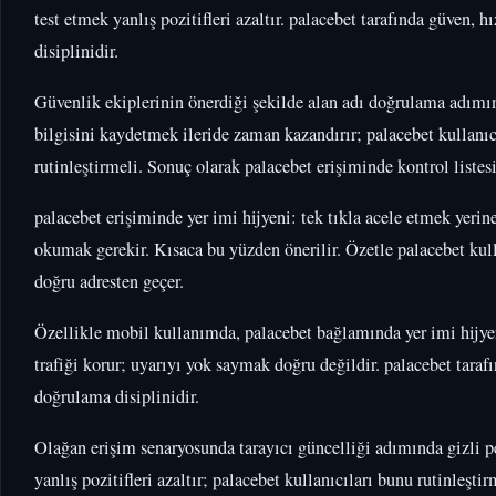
test etmek yanlış pozitifleri azaltır. palacebet tarafında güven,
disiplinidir.
Güvenlik ekiplerinin önerdiği şekilde alan adı doğrulama adım
bilgisini kaydetmek ileride zaman kazandırır; palacebet kullanıc
rutinleştirmeli. Sonuç olarak palacebet erişiminde kontrol listesi 
palacebet erişiminde yer imi hijyeni: tek tıkla acele etmek yeri
okumak gerekir. Kısaca bu yüzden önerilir. Özetle palacebet kulla
doğru adresten geçer.
Özellikle mobil kullanımda, palacebet bağlamında yer imi hijye
trafiği korur; uyarıyı yok saymak doğru değildir. palacebet taraf
doğrulama disiplinidir.
Olağan erişim senaryosunda tarayıcı güncelliği adımında gizli p
yanlış pozitifleri azaltır; palacebet kullanıcıları bunu rutinleşti