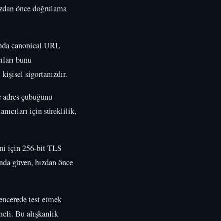
 hızdan önce doğrulama
ında canonical URL
ıları bunu
kişisel sigortanızdır.
ne adres çubuğunu
nıcıları için süreklilik,
ni için 256-bit TLS
ında güven, hızdan önce
encerede test etmek
rmeli. Bu alışkanlık