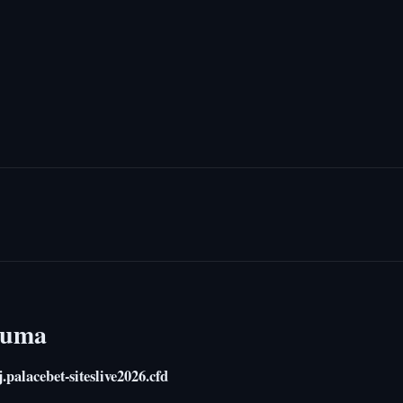
okuma
j.palacebet-siteslive2026.cfd