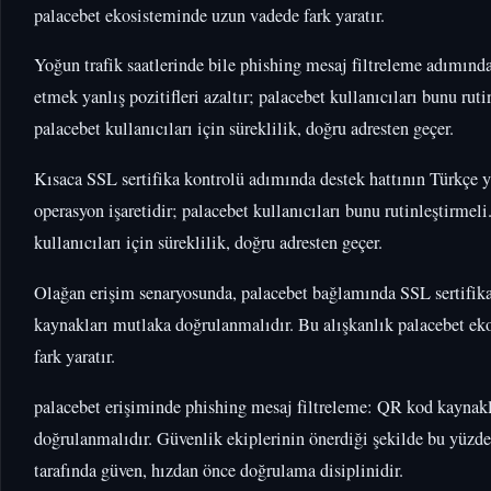
palacebet ekosisteminde uzun vadede fark yaratır.
Yoğun trafik saatlerinde bile phishing mesaj filtreleme adımında
etmek yanlış pozitifleri azaltır; palacebet kullanıcıları bunu ruti
palacebet kullanıcıları için süreklilik, doğru adresten geçer.
Kısaca SSL sertifika kontrolü adımında destek hattının Türkçe y
operasyon işaretidir; palacebet kullanıcıları bunu rutinleştirmeli
kullanıcıları için süreklilik, doğru adresten geçer.
Olağan erişim senaryosunda, palacebet bağlamında SSL sertifik
kaynakları mutlaka doğrulanmalıdır. Bu alışkanlık palacebet e
fark yaratır.
palacebet erişiminde phishing mesaj filtreleme: QR kod kaynak
doğrulanmalıdır. Güvenlik ekiplerinin önerdiği şekilde bu yüzden
tarafında güven, hızdan önce doğrulama disiplinidir.