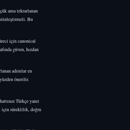
üçük ama tekrarlanan
utinleştirmeli. Bu
reci için canonical
rafında güven, hızdan
rlanan adımlar en
yüzden önerilir.
hattının Türkçe yanıt
 için süreklilik, doğru