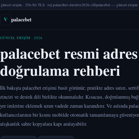
ncel erişim · 256-bit TLS · orj.palacebet-siteslive2026.cfd
palacebet — güncel erişim · 2
V
palacebet
GÜNCEL ERIŞIM · 2026
palacebet resmi adres
doğrulama rehberi
İlk bakışta palacebet erişimi basit görünür; pratikte adres satırı, sertif
zinciri ve destek dili birlikte okunmalıdır. Kısacası, doğrulanmış bağ
yer imlerine eklemek uzun vadede zaman kazandırır. Ve aslında pala
kullanıcılarının bir kısmı mobilde otomatik tamamlamaya güveniyor
alışkanlık sahte kopyalara kapı aralayabilir.