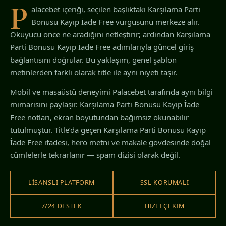
P
alacebet içeriği, seçilen başlıktaki Karşılama Parti
Bonusu Kayıp İade Free vurgusunu merkeze alır.
Okuyucu önce ne aradığını netleştirir; ardından Karşılama
Parti Bonusu Kayıp İade Free adımlarıyla güncel giriş
bağlantısını doğrular. Bu yaklaşım, genel şablon
metinlerden farklı olarak title ile aynı niyeti taşır.
Mobil ve masaüstü deneyimi Palacebet tarafında aynı bilgi
mimarisini paylaşır. Karşılama Parti Bonusu Kayıp İade
Free notları, ekran boyutundan bağımsız okunabilir
tutulmuştur. Title’da geçen Karşılama Parti Bonusu Kayıp
İade Free ifadesi, hero metni ve makale gövdesinde doğal
cümlelerle tekrarlanır — spam dizisi olarak değil.
LISANSLI PLATFORM
SSL KORUMALI
7/24 DESTEK
HIZLI ÇEKIM