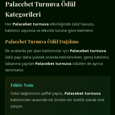
Palacebet Turnuva Ödül
Kategorileri
Her
Palacebet turnuva
etkinliğinde ödül havuzu,
katılımcı sayısına ve etkinlik türüne göre belirlenir.
Palacebet Turnuva Ödül Dağılımı
İlk sıralarda yer alan katılımcılar için
Palacebet turnuva
ödül payı daha yüksek oranda belirlenirken, geniş katılımcı
tabanına yayılan
Palacebet turnuva
ödülleri de ayrıca
tanımlanır.
Editör Notu
Ödül dağılımının şeffaf yapısı,
Palacebet turnuva
katılımcıları arasında sık övülen bir özellik olarak öne
çıkıyor.