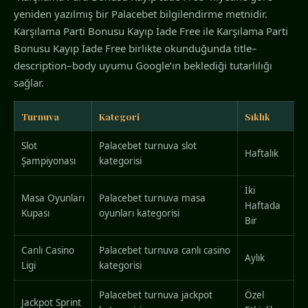
yeniden yazılmış bir Palacebet bilgilendirme metnidir.
Karşılama Parti Bonusu Kayıp İade Free ile Karşılama Parti
Bonusu Kayıp İade Free birlikte okunduğunda title–
description–body uyumu Google’ın beklediği tutarlılığı
sağlar.
Turnuva
Kategori
Sıklık
Slot
Palacebet turnuva slot
Haftalık
Şampiyonası
kategorisi
İki
Masa Oyunları
Palacebet turnuva masa
Haftada
Kupası
oyunları kategorisi
Bir
Canlı Casino
Palacebet turnuva canlı casino
Aylık
Ligi
kategorisi
Palacebet turnuva jackpot
Özel
Jackpot Sprint