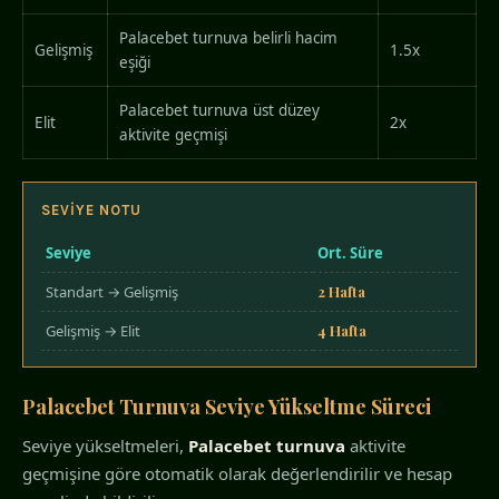
Palacebet turnuva belirli hacim
Gelişmiş
1.5x
eşiği
Palacebet turnuva üst düzey
Elit
2x
aktivite geçmişi
SEVIYE NOTU
Seviye
Ort. Süre
Standart → Gelişmiş
2 Hafta
Gelişmiş → Elit
4 Hafta
Palacebet Turnuva Seviye Yükseltme Süreci
Seviye yükseltmeleri,
Palacebet turnuva
aktivite
geçmişine göre otomatik olarak değerlendirilir ve hesap